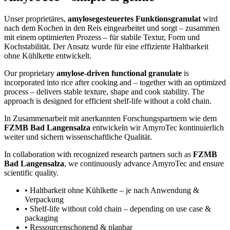
Unser proprietäres,
amylosegesteuertes Funktionsgranulat
wird
nach dem Kochen in den Reis eingearbeitet und sorgt – zusammen
mit einem optimierten Prozess – für stabile Textur, Form und
Kochstabilität. Der Ansatz wurde für eine effiziente Haltbarkeit
ohne Kühlkette entwickelt.
Our proprietary
amylose-driven functional granulate
is
incorporated into rice after cooking and – together with an optimized
process – delivers stable texture, shape and cook stability. The
approach is designed for efficient shelf-life without a cold chain.
In Zusammenarbeit mit anerkannten Forschungspartnern wie dem
FZMB Bad Langensalza
entwickeln wir AmyroTec kontinuierlich
weiter und sichern wissenschaftliche Qualität.
In collaboration with recognized research partners such as
FZMB
Bad Langensalza
, we continuously advance AmyroTec and ensure
scientific quality.
• Haltbarkeit ohne Kühlkette – je nach Anwendung &
Verpackung
• Shelf-life without cold chain – depending on use case &
packaging
• Ressourcenschonend & planbar