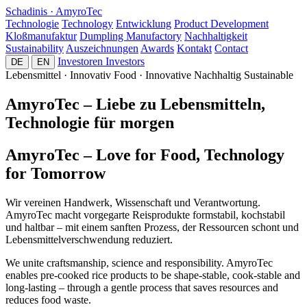
Schadinis · AmyroTec
Technologie
Technology
Entwicklung
Product Development
Kloßmanufaktur
Dumpling Manufactory
Nachhaltigkeit
Sustainability
Auszeichnungen
Awards
Kontakt
Contact
Investoren
Investors
DE
EN
Lebensmittel · Innovativ
Food · Innovative
Nachhaltig
Sustainable
AmyroTec – Liebe zu Lebensmitteln,
Technologie für morgen
AmyroTec – Love for Food,
Technology
for Tomorrow
Wir vereinen Handwerk, Wissenschaft und Verantwortung.
AmyroTec macht vorgegarte Reisprodukte formstabil, kochstabil
und haltbar – mit einem sanften Prozess, der Ressourcen schont und
Lebensmittelverschwendung reduziert.
We unite craftsmanship, science and responsibility. AmyroTec
enables pre-cooked rice products to be shape-stable, cook-stable and
long-lasting – through a gentle process that saves resources and
reduces food waste.